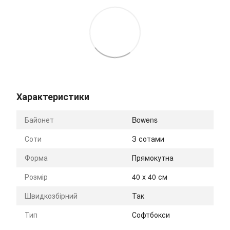
Характеристики
Байонет
Bowens
Соти
З сотами
Форма
Прямокутна
Розмір
40 х 40 см
Швидкозбірний
Так
Тип
Софтбокси