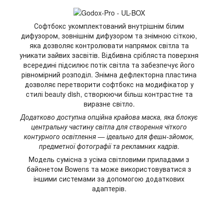
Софтбокс укомплектований внутрішнім білим
дифузором, зовнішнім дифузором та знімною сіткою,
яка дозволяє контролювати напрямок світла та
уникати зайвих засвітів. Відбивна срібляста поверхня
всередині підсилює потік світла та забезпечує його
рівномірний розподіл. Знімна дефлекторна пластина
дозволяє перетворити софтбокс на модифікатор у
стилі beauty dish, створюючи більш контрастне та
виразне світло.
Додатково доступна опційна крайова маска, яка блокує
центральну частину світла для створення чіткого
контурного освітлення — ідеально для фешн-зйомок,
предметної фотографії та рекламних кадрів.
Модель сумісна з усіма світловими приладами з
байонетом Bowens та може використовуватися з
іншими системами за допомогою додаткових
адаптерів.