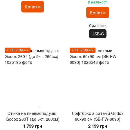
відеозйомки
В наявності
Купити
Купити
Сумісність
USB-C
ТОП ПРОДАЖУ
ТОП ПРОДАЖУ
1
Стійка на пневмоподушці
Софтбокс з сотами Godox
Godox 260T (до 5кг, 260см)
60x90 см (SB-FW-6090)
1 799 грн
2 199 грн