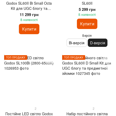
Godox SL60II Bi Small Octa
SL60II
Kit для UGC блогу та
5 299 грн
предметної зйомки
11 299 грн
В наявності
В наявності
Купити
Купити
Версія
Bi-версія
D-версія
ТОП ПРОДАЖУ
ТОП ПРОДАЖУ
2
2
Постійне LED світло Godox
Набір постійного світла