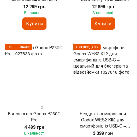
контенту
12 299 грн
12 899 грн
В наявності
В наявності
Купити
Купити
ТОП ПРОДАЖУ
ТОП ПРОДАЖУ
3
Відеосвітло Godox P260C
Бездротові мікрофони
Pro
Godox WES2 Kit2 для
смартфонів із USB-C –
4 499 грн
ідеальний для блогерів та
3 399 грн
В наявності