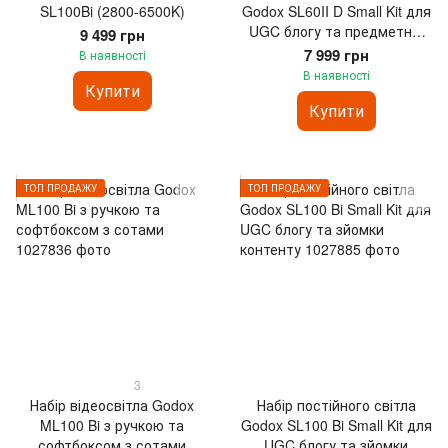
SL100Bi (2800-6500K)
Godox SL60II D Small Kit для
UGC блогу та предметної
9 499 грн
зйомки
7 999 грн
В наявності
В наявності
Купити
Купити
ТОП ПРОДАЖУ
ТОП ПРОДАЖУ
3
Набір відеосвітла Godox
Набір постійного світла
ML100 Bi з ручкою та
Godox SL100 Bi Small Kit для
софтбоксом з сотами
UGC блогу та зйомки