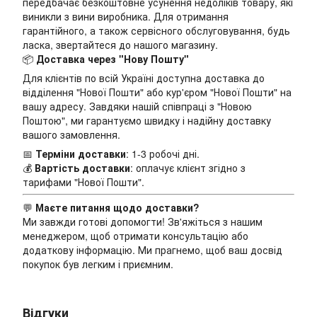
передбачає безкоштовне усунення недоліків товару, які
виникли з вини виробника. Для отримання
гарантійного, а також сервісного обслуговування, будь
ласка, звертайтеся до нашого магазину.
📦
Доставка через "Нову Пошту"
Для клієнтів по всій Україні доступна доставка до
відділення "Нової Пошти" або кур'єром "Нової Пошти" на
вашу адресу. Завдяки нашій співпраці з "Новою
Поштою", ми гарантуємо швидку і надійну доставку
вашого замовлення.
📅
Терміни доставки
: 1-3 робочі дні.
💰
Вартість доставки
: оплачує клієнт згідно з
тарифами "Нової Пошти".
💬
Маєте питання щодо доставки?
Ми завжди готові допомогти! Зв'яжіться з нашим
менеджером, щоб отримати консультацію або
додаткову інформацію. Ми прагнемо, щоб ваш досвід
покупок був легким і приємним.
Відгуки