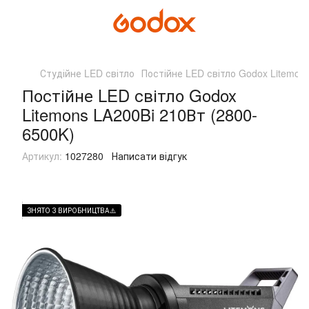
Студійне LED світло
Постійне LED світло Godox Litemon
Постійне LED світло Godox
Litemons LA200Bi 210Вт (2800-
6500K)
Артикул:
1027280
Написати відгук
ЗНЯТО З ВИРОБНИЦТВА⚠️