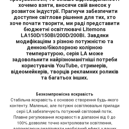
хочемо взяти, вносячи свій внесок у
розвиток індустрії. Прагнучи забезпечити
доступне світлове рішення для тих, хто
хоче почати творити, ми раді представити
бюджетні освітлювачі
Litemons
LA
150D/150Bi/200D/200Bi. Завдяки
модифікаціям з різною потужністю та
денною/біколорною колірною
температурою, серія LA може
задовольнити найрізноманітніші потреби
користувачів YouTube, стримерів,
відеомейкерів, творців рекламних роликів
та багатьох інших.
Безкомпромісна яскравість
Стабільна яскравість є основою створення будь-якого
контенту. Маленькі, але потужні освітлювальні прилади
серії LA забезпечують потужний світловий потік.
Плавне регулювання яскравості в діапазоні від 0 до
100% дозволяє точно контролювати освітлення,
допомагаючи реалізувати необхідний ефект у ваших