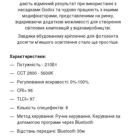
дають відмінний результат при використанні з
насадками Godox та чудово працюють з іншими
модифікаторами, представленими на ринку,
відкриваючи додаткові можливості для створення
світлових композицій у відеовиробництві.
Завдяки вбудованому кріпленню для фотозонта
досягти м'якшого освітлення стало ще простіше.
Характеристики:
Потужність - 210Вт
CCT
2800 -
5600K
Регулювання яскравості:
0%-100%
CRI=
96
TLCI=
97
Кількість спецефектів:
8
Метод керування: Ручне керування, Керування за
допомогою програми через Bluetooth
Відстань передачі: Bluetooth 30м