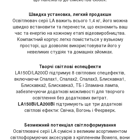
Швидка установка, легкий продакшн
Освітлювач серії LA важить всього 1,4 кг, його можна
швидко встановити та перенести, що економить ваш
час та енергію на кожному етапі відеовиробництва.
Компактний корпус легко поміститься у вузькому
просторі, що дозволяє використовувати його у
невеликих студіях та домашніх зйомках.
Творчі світлові еспецфекти
LA150D/LA200D підтримує 8 світлових спецефектів,
включаючи Спалах1, Спалах2, Спалах3, Блискавка1,
Блискавка2, Блискавка3, ТБ і Зламана лампа,
забезпечуючи додаткові можливості для творчого
освітлення без додаткових витрат.
LA150Bi/LA200Bi
підтримують ще три додаткові
світлові ефекти: Свічка, Вогонь і Феєрверк.
Безмежний потенціал світлоформування
Освітлювачі серії LA сумісні з великим асортиментом
світлоформуючих аксесуарів з кріпленням Bowens, вони