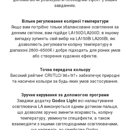
завданнях.
Вільне регулювання колірної температури
Якщо вам потрібно тільки збалансоване освітлення за
денним світлом, вам підійде LA150D/LA200D; в іншому
випадку зупиніть свій вибір на LA150Bi LA200Bi, які
дозволяють регулювати колірну температуру в
діапазоні 2800~6500K і добре підходять для різних умов
або створення художніх ефектів.
Точна передача кольору
Високий рейтинг CRI/TLCI 96+/97+ забезпечує природні
та насичені кольори за будь-яких умов застосування.
Зручне керування за допомогою програми
Завдяки додатку
Godox Light
всі налаштування
освітлювача LA виконуються одним дотиком пальця,
що дозволяє зручно змінити яскравість, колірну
температуру, увімкнути спецефекти, а також
взаємодіяти з іншими світлодіодними освітлювачами,
що належать до сімейства Godox.