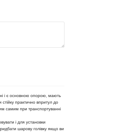
ині і є основною опорою, мають
 стійку практично впритул до
тим самим при транспортуванні
вувати і для установки
придбати шарову голівку якщо ви