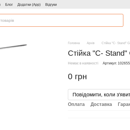
и
Блог
Додатки (App)
Відгуки
Головна
Архів
Стійка "C- Stand" G
Стійка "C- Stand"
Немає в наявності
Артикул: 10265
0 грн
Повідомити, коли з'яви
Оплата
Доставка
Гара