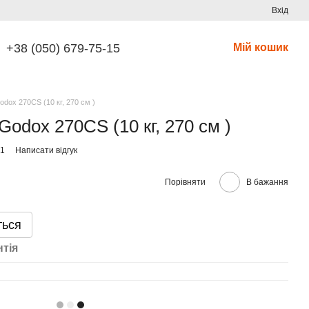
Вхід
+38 (050) 679-75-15
Мій кошик
odox 270CS (10 кг, 270 см )
 Godox 270CS (10 кг, 270 см )
51
Написати відгук
Порівняти
В бажання
ться
нтія