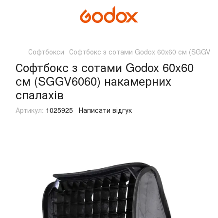
Софтбокси
Софтбокс з сотами Godox 60x60 см (SGGV60
Софтбокс з сотами Godox 60x60
см (SGGV6060) накамерних
спалахів
Артикул:
1025925
Написати відгук