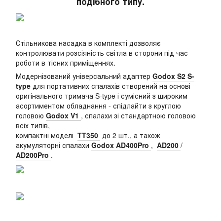
подібного типу.
Стільникова насадка в комплекті дозволяє
контролювати розсіяність світла в сторони під час
роботи в тісних приміщеннях.
Модернізований універсальний адаптер
Godox S2 S-
type
для портативних спалахів створений на основі
оригінального тримача S-type і сумісний з широким
асортиментом обладнання - спідлайти з круглою
головою
Godox V1
, спалахи зі стандартною головою
всіх типів,
компактні моделі
TT350
до 2 шт., а також
акумуляторні спалахи
Godox AD400Pro
,
AD200
/
AD200Pro
.