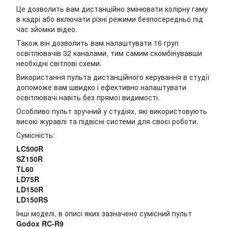
Це дозволить вам дистанційно змінювати колірну гаму
в кадрі або включати різні режими безпосередньо під
час зйомки відео.
Також він дозволить вам налаштувати 16 груп
освітлювачів 32 каналами, тим самим скомбінувавши
необхідні світлові схеми.
Використання пульта дистанційного керування в студії
допоможе вам швидко і ефективно налаштувати
освітлювачі навіть без прямої видимості.
Особливо пульт зручний у студіях, які використовують
високі журавлі та підвісні системи для своєї роботи.
Сумісність:
LC500R
SZ150R
TL60
LD75R
LD150R
LD150RS
Інші моделі, в описі яких зазначено сумісний пульт
Godox RC-R9