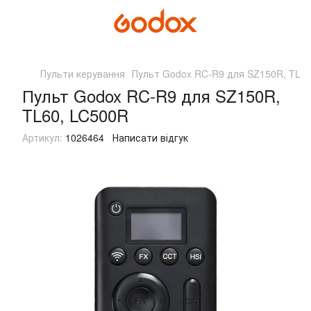
Пульти керування
Пульт Godox RC-R9 для SZ150R, TL60
Пульт Godox RC-R9 для SZ150R,
TL60, LC500R
Артикул:
1026464
Написати відгук