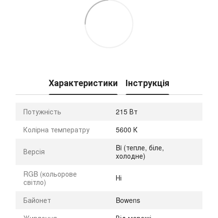
Характеристики
Інструкція
Потужність
215 Вт
Колірна температру
5600 К
Bi (тепле, біле,
Версія
холодне)
RGB (кольорове
Ні
світло)
Байонет
Bowens
Живлення
Від мережі