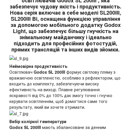
освітлювачів
Godox SL 200III
,
яка
забезпечує чудову якість і продуктивність.
Нова серія включає в себе моделі
SL200III,
SL200III Bi,
оснащена функцією управління
за допомогою мобільного додатку Godox
Light, що забезпечує більшу гнучкість на
знімальному майданчику і ідеально
підходить для професійних фотостудій,
прямих трансляцій та інших видів зйомки.
Неймовірна продуктивність
Освітлювач
Godox SL 200III
формує світлову пляму з
вражаючою освітленістю, особливо з рефлектором, що
входить до комплекту, забезпечуючи високу
ефективність на виході. Плавне регулювання
яскравості від 0% до 100% дає змогу точно і гнучко
керувати освітленням, щоб домогтися саме того
результату, який ви хочете отримати.
Вибір колірної температури
Godox SL 200III
мають збалансоване за денним