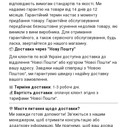
відповідають вимогам стандартів та якості. Ми
надаємо гарантію на товари від 14 днів до 12
місяців. Гарантійний термін настає з моменту
придбання товару. Гарантійне обслуговування
передбачає безкоштовне усунення недоліків товару, які
виникли з вини виробника. Для отримання
гарантійного, а також сервісного обслуговування, будь
ласка, звертайтеся до нашого магазину.
📦
Доставка через "Нову Пошту"
Для клієнтів по всій Україні доступна доставка до
відділення "Нової Пошти" або кур'єром "Нової Пошти" на
вашу адресу. Завдяки нашій співпраці з "Новою
Поштою", ми гарантуємо швидку і надійну доставку
вашого замовлення.
📅
Терміни доставки
: 1-3 робочі дні.
💰
Вартість доставки
: оплачує клієнт згідно з
тарифами "Нової Пошти".
💬
Маєте питання щодо доставки?
Ми завжди готові допомогти! Зв'яжіться з нашим
менеджером, щоб отримати консультацію або
додаткову інформацію. Ми прагнемо, щоб ваш досвід