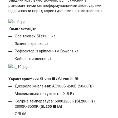
Завдяки кріпленню Bowens, SLIII сумісний з
різноманітними світлоформувальними аксесуарами,
відкриваючи перед користувачами нові можливості.
Комплектація:
Освітлювач SL200III ×1
Захисна кришка ×1
Рефлектор із кріпленням Bowens ×1
Кабель живлення ×1
Характеристики SL200 III / SL200 III Bi:
Джерело живлення: AC100В~240В (50/60Гц)
Максимальна потужність: 215 Вт
Колірна температура: 5600±200K
(SL200 III)
/
2800K~6500K
(SL200 III Bi)
CRI 96