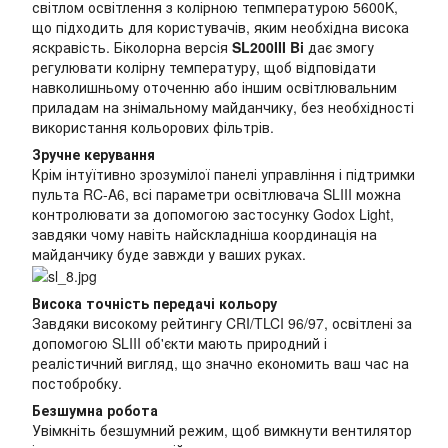
світлом освітлення з колірною тепмпературою 5600K,
що підходить для користувачів, яким необхідна висока
яскравість. Біколорна версія
SL200III Bi
дає змогу
регулювати колірну температуру, щоб відповідати
навколишньому оточенню або іншим освітлювальним
приладам на знімальному майданчику, без необхідності
використання кольорових фільтрів.
Зручне керування
Крім інтуїтивно зрозумілої панелі управління і підтримки
пульта RC-A6, всі параметри освітлювача SLIII можна
контролювати за допомогою застосунку Godox Light,
завдяки чому навіть найскладніша координація на
майданчику буде завжди у ваших руках.
Висока точність передачі кольору
Завдяки високому рейтингу CRI/TLCI 96/97, освітлені за
допомогою SLIII об'єкти мають природний і
реалістичний вигляд, що значно економить ваш час на
постобробку.
Безшумна робота
Увімкніть безшумний режим, щоб вимкнути вентилятор