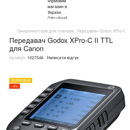
Синхронізатори для спалахів
Передавач Godox XPro-C I
Передавач Godox XPro-C II TTL
для Canon
Артикул:
1027546
Написати відгук
РОЗПРОДАЖ
−5%