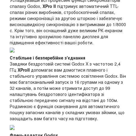
Успадкувавши всі професійні функції синхронізаторів
спалаху Godox,
XPro II
підтримує автоматичний TTL-
спалах різних виробників, стробоскопічний спалах,
режими синхронізації за другою шторкою і забезпечує
високошвидкісну синхронізацію з витримками до 1/8000
с. Крім того, він оснащений дуже великим РК-екраном
та інтуїтивно зрозумілою панеллю дисплея для
підвищення ефективності вашої роботи.
Стабільне і безперебійне з'єднання
Завдяки бездротовій системі Godox X з частотою 2,4
ГГц
XProII
допомагає вам домогтися плавного і
стабільного управління системою освітлення Godox. Він
має багатоканальний запуск із 16 групами на одному з
32 каналів, а потім може отримати доступ до 99
налаштувань бездротового ідентифікатора зі
стабільною передачею сигналу на відстані до 100м.
Родзинкою є функція сканування для автоматичного
пошуку запасних каналів у складних умовах зйомки, що
заощадить вам багато часу на підготовку.
Флеш-додаток Godox