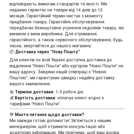
відповідають вимогам стандартів та якості. Ми
надаємо гарантію на товари від 14 днів до 12
місяців. Гарантійний термін настає з моменту
придбання товару. Гарантійне обслуговування
передбачає безкоштовне усунення недоліків товару, які
виникли з вини виробника. Для отримання
гарантійного, а також сервісного обслуговування, будь
ласка, звертайтеся до нашого магазину.
📦
Доставка через "Нову Пошту"
Для клієнтів по всій Україні доступна доставка до
відділення "Нової Пошти" або кур'єром "Нової Пошти" на
вашу адресу. Завдяки нашій співпраці з "Новою
Поштою", ми гарантуємо швидку і надійну доставку
вашого замовлення.
📅
Терміни доставки
: 1-3 робочі дні.
💰
Вартість доставки
: оплачує клієнт згідно з
тарифами "Нової Пошти".
💬
Маєте питання щодо доставки?
Ми завжди готові допомогти! Зв'яжіться з нашим
менеджером, щоб отримати консультацію або
додаткову інформацію. Ми прагнемо, щоб ваш досвід