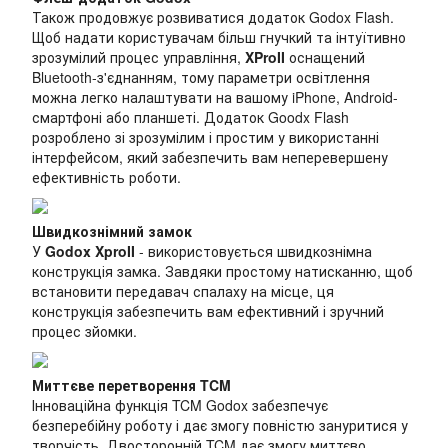
Також продовжує розвиватися додаток Godox Flash.
Щоб надати користувачам більш гнучкий та інтуїтивно
зрозумілий процес управління,
XProII
оснащений
Bluetooth-з'єднанням, тому параметри освітлення
можна легко налаштувати на вашому iPhone, Android-
смартфоні або планшеті. Додаток Goodx Flash
розроблено зі зрозумілим і простим у використанні
інтерфейсом, який забезпечить вам неперевершену
ефективність роботи.
Швидкознімний замок
У
Godox XproII
- використовується швидкознімна
конструкція замка. Завдяки простому натисканню, щоб
встановити передавач спалаху на місце, ця
конструкція забезпечить вам ефективний і зручний
процес зйомки.
Миттєве перетворення TCM
Інноваційна функція TCM Godox забезпечує
безперебійну роботу і дає змогу повністю зануритися у
творчість. Двосторонній TCM дає змогу миттєво