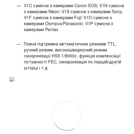
V1C сумісна з камерами Canon EOS; V1N сумісна
з камерами Nikon; V1S сумісна з камерами Sony;
V1F сумісна з камерами Fuji; V1O сумісна з
камерами Olympus/Panasonic; V1P сумісна з
камерами Pentax
Повна підтримка автоматичних режимів TTL,
ручний режим, високошвидкісний режим
синхронізації HSS 1/8000с, функція компенсації
потужності FEC, синхронізація по першій/другій
шторці і т.д.