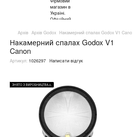
Архів
Архів Godox
Накамерний спалах Godox V1 Canon
Накамерний спалах Godox V1
Canon
Артикул:
1026297
Написати відгук
ЗНЯТО З ВИРОБНИЦТВА⚠️