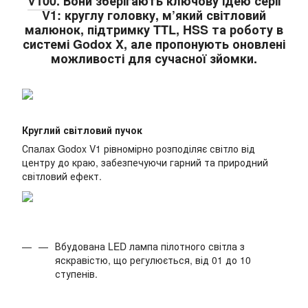
V100
. Вони зберігають ключову ідею серії
V1: круглу головку, м’який світловий
малюнок, підтримку TTL, HSS та роботу в
системі Godox X, але пропонують оновлені
можливості для сучасної зйомки.
Круглий світловий пучок
Спалах Godox V1 рівномірно розподіляє світло від
центру до краю, забезпечуючи гарний та природний
світловий ефект.
Вбудована LED лампа пілотного світла з
яскравістю, що регулюється, від 01 до 10
ступенів.