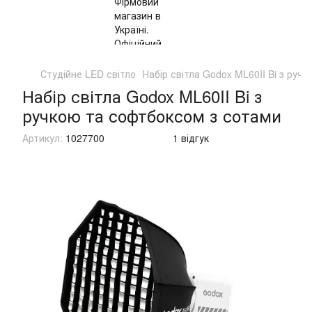
Студійне LED світло
Набір світла Godox ML60II Bi з руч
Набір світла Godox ML60II Bi з
ручкою та софтбоксом з сотами
Артикул:
1027700
1 відгук