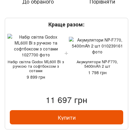
До обраного
Порівняти
Краще разом:
Набір світла Godox ML60II Bi з
Акумулятори NP-F770,
Н
ручкою та софтбоксом з
5400mAh 2 шт
сотами
1 798 грн
9 899 грн
11 697 грн
Купити