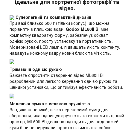
ідеальне для портретної фотографії та
відео.
Суперлегкий та компактний дизайн
При вазі близько 500 г (тільки корпус), що можна
порівняти з пляшкою води,
Godox ML60II Bi
має
компактну квадратну форму, забезпечує обхват
однією рукою, просту установку та портативність.
Модернізовані LED лампи, підвищать якість контенту,
нададуть кожному кадру новий блиск та чіткість.
Тримаючи однією рукою
Бажаєте спростити створення відео ML60II Bi
розроблений для легкого керування однією рукою та
швидкої установки, що оптимізує ефективність роботи.
Маленька сумка з великою зручністю
Завдяки невеликій, легко переносимій сумці для
зберігання, яка підвищує зручність та економить цінний
простір, ML60II Bi ідеально підходить для подорожей –
куди б ви не вирушали, просто візьміть її із собою.