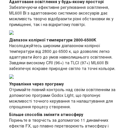
Адаптоване освітлення у будь-якому просторі
Забезпечуючи ефективне регулювання освітлення,
ML60II Bi з адаптованою системою аксесуарів дає
можливість творчо відобразити різні обстановки як у
приміщенні, так і на відкритому повітрі.
Діапазон колірної температури 2800-6500K
Насолоджуйтесь широким діапазоном колірної
температури від 2800 до 6500 к, що дозволяє легко
адаптувати його до умов навколишнього освітлення.
Завдяки високому CRI (96+) та TLCI (97+) ML60II Bi
забезпечує яскраве природне світло та точні кольори.
Управління через програму
Отримайте повний контроль над своїм освітленням за
допомогою програми Godox Light, що пропонує
можливості точного керування та налаштування для
спрощення процесу створення.
Більше способів змінити атмосферу
Пориньте в творчість за допомогою 11 динамічних
ефектів FX, що плавно перетворюють атмосферу і