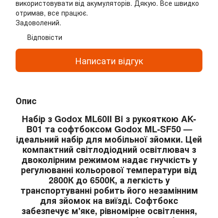
використовувати від акумуляторів. Дякую. Все швидко
отримав, все працює.
Задоволений.
Відповісти
Написати відгук
Опис
Набір з
Godox ML60II Bi
з рукояткою AK-
B01 та софтбоксом
Godox ML-SF50
—
ідеальний набір для мобільної зйомки. Цей
компактний світлодіодний освітлювач з
двоколірним режимом надає гнучкість у
регулюванні кольорової температури від
2800К до 6500К, а легкість у
транспортуванні робить його незамінним
для зйомок на виїзді. Софтбокс
забезпечує м'яке, рівномірне освітлення,