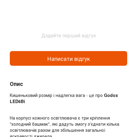
Додайте перший відгук
Написати відгук
Опис
Кишеньковий розмір і надлегка вага - це про
Godox
LED6Bi
На корпусі кожного освітлювача є три кріплення
"холодний башмак", які дадуть змогу з'єднати кілька
освітлювачів разом для збільшення загальної
яскравості джерела.