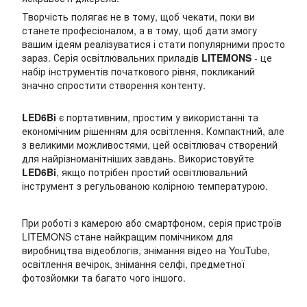
Творчість полягає не в тому, щоб чекати, поки ви
станете професіоналом, а в тому, щоб дати змогу
вашим ідеям реалізуватися і стати популярними просто
зараз. Серія освітлювальних приладів
LITEMONS
- це
набір інструментів початкового рівня, покликаний
значно спростити створення контенту.
LED6Bi
є портативним, простим у використанні та
економічним рішенням для освітлення. Компактний, але
з великими можливостями, цей освітлювач створений
для найрізноманітніших завдань. Використовуйте
LED6Bi
, якщо потрібен простий освітлювальний
інструмент з регульованою колірною температурою.
При роботі з камерою або смартфоном, серія пристроїв
LITEMONS стане найкращим помічником для
виробництва відеоблогів, знімання відео на YouTube,
освітлення вечірок, знімання селфі, предметної
фотозйомки та багато чого іншого.