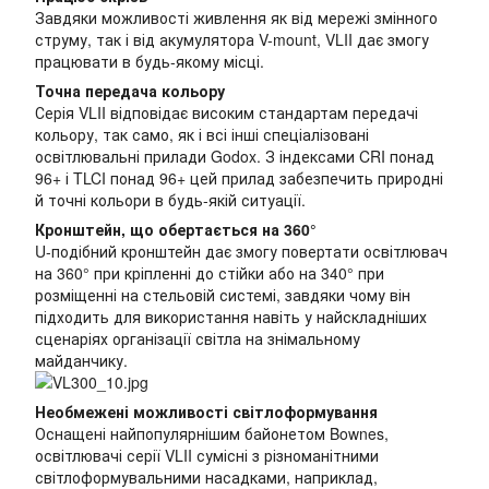
Завдяки можливості живлення як від мережі змінного
струму, так і від акумулятора V-mount, VLII дає змогу
працювати в будь-якому місці.
Точна передача кольору
Серія VLII відповідає високим стандартам передачі
кольору, так само, як і всі інші спеціалізовані
освітлювальні прилади Godox. З індексами CRI понад
96+ і TLCI понад 96+ цей прилад забезпечить природні
й точні кольори в будь-якій ситуації.
Кронштейн, що обертається на 360°
U-подібний кронштейн дає змогу повертати освітлювач
на 360° при кріпленні до стійки або на 340° при
розміщенні на стельовій системі, завдяки чому він
підходить для використання навіть у найскладніших
сценаріях організації світла на знімальному
майданчику.
Необмежені можливості світлоформування
Оснащені найпопулярнішим байонетом Bownes,
освітлювачі серії VLII сумісні з різноманітними
світлоформувальними насадками, наприклад,