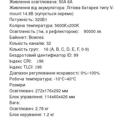
Живлення освітлювача: 50А 6А
Живлення від акумулятора: Літієва батарея типу V-
mount 14.8В (купується окремо)
Потужність: 320Вт
Колірна температура: 5600К±200K
Освітленість (1м, з рефлектором): 90000 лк
Байонет: Bownes
Кількість каналів: 32
Кількість груп: 16 (A, B, C, D, E, F, 0-9)
Бездротовий ідентифікатор ID: 99
Індекс CRI: ≥96
Індекс TLCI: ≥96
Діапазон регулювання яскравості: 0%~100%
Робоча температура: -10°С~40°С
Розміри
Освітлювач: 272х176x292 мм
Блок управління: 114х60х426 мм
Вага:
Освітлювач: 2.78 кг
Блок керування: 1.2 кг