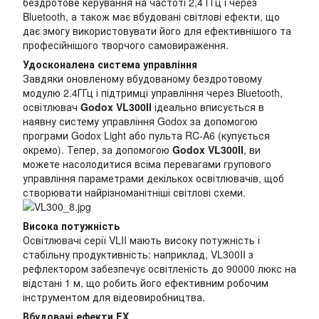
бездротове керування на частоті 2,4 ГГц і через
Bluetooth, а також має вбудовані світлові ефекти, що
дає змогу використовувати його для ефективнішого та
професійнішого творчого самовираження.
Удосконалена система управління
Завдяки оновленому вбудованому бездротовому
модулю 2.4ГГц і підтримці управління через Bluetooth,
освітлювач
Godox VL300II
ідеально вписується в
наявну систему управління Godox за допомогою
програми Godox Light або пульта RC-A6 (купується
окремо). Тепер, за допомогою
Godox VL300II
, ви
можете насолодитися всіма перевагами групового
управління параметрами декількох освітлювачів, щоб
створювати найрізноманітніші світлові схеми.
Висока потужність
Освітлювачі серії VLII мають високу потужність і
стабільну продуктивність: наприклад, VL300II з
рефлектором забезпечує освітленість до 90000 люкс на
відстані 1 м, що робить його ефективним робочим
інструментом для відеовиробництва.
Вбудовані ефекти FX