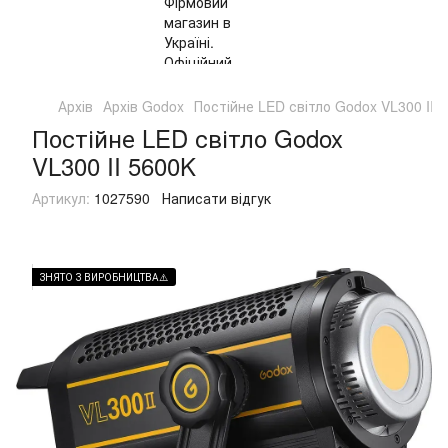
Архів
Архів Godox
Постійне LED світло Godox VL300 II 
Постійне LED світло Godox
VL300 II 5600K
Артикул:
1027590
Написати відгук
ЗНЯТО З ВИРОБНИЦТВА⚠️