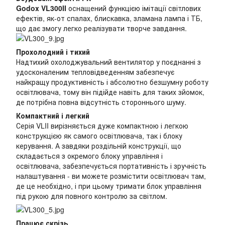
Godox VL300II
оснащений функцією імітації світлових
ефектів, як-от спалах, блискавка, зламана лампа і ТБ,
що дає змогу легко реалізувати творче завдання.
Прохолодний і тихий
Надтихий охолоджувальний вентилятор у поєднанні з
удосконаленим тепловідведенням забезпечує
найкращу продуктивність і абсолютно безшумну роботу
освітлювача, тому він підійде навіть для таких зйомок,
де потрібна повна відсутність стороннього шуму.
Компактний і легкий
Серія VLII вирізняється дуже компактною і легкою
конструкцією як самого освітлювача, так і блоку
керування. А завдяки роздільній конструкції, що
складається з окремого блоку управління і
освітлювача, забезпечується портативність і зручність
налаштування - ви можете розмістити освітлювач там,
де це необхідно, і при цьому тримати блок управління
під рукою для повного контролю за світлом.
Працює скрізь