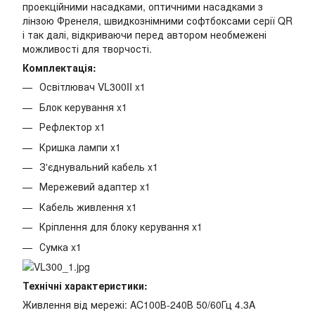
проекційними насадками, оптичними насадками з
лінзою Френеля, швидкознімними софтбоксами серії QR
і так далі, відкриваючи перед автором необмежені
можливості для творчості.
Комплектація:
Освітлювач VL300II x1
Блок керування x1
Рефлектор x1
Кришка лампи x1
З'єднувальний кабель x1
Мережевий адаптер x1
Кабель живлення x1
Кріплення для блоку керування x1
Сумка x1
Технічні характеристики:
Живлення від мережі: AC100В-240В 50/60Гц 4.3A