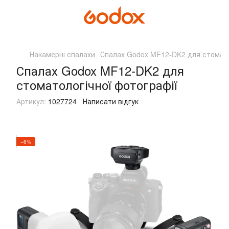
Накамерні спалахи
Спалах Godox MF12-DK2 для стомато
Спалах Godox MF12-DK2 для
стоматологічної фотографії
Артикул:
1027724
Написати відгук
−6%