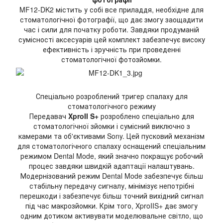
MF12-DK2 містить у собі все приладдя, необхідне для
стоматологічної фотографії, що дає змогу заощадити
час і сили для початку роботи. Завдяки продуманій
сумісності аксесуарів цей комплект забезпечує високу
ефективність і зручність при проведенні
стоматологічної фотозйомки.
Спеціально розроблений тригер спалаху для
стоматологічного режиму
Передавач
XproII S+
розроблено спеціально для
стоматологічної зйомки і сумісний виключно з
камерами та об'єктивами Sony. Цей пусковий механізм
для стоматологічного спалаху оснащений спеціальним
режимом Dental Mode, який значно покращує робочий
процес завдяки швидкій адаптації налаштувань.
Модернізований режим Dental Mode забезпечує більш
стабільну передачу сигналу, мінімізує непотрібні
перешкоди і забезпечує більш точний вихідний сигнал
під час макрозйомки. Крім того, XproIIS+ дає змогу
одним дотиком активувати моделювальне світло, що