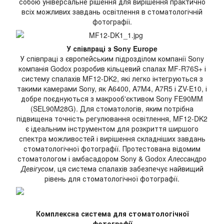
собою універсальне рішення для вирішення практично
всіх можливих завдань освітлення в стоматологічній
фотографії.
У співпраці з Sony Europe
У співпраці з європейським підрозділом компанії Sony
компанія Godox розробив кільцевий спалах MF-R76S+ і
систему спалахів MF12-DK2, які легко інтегруються з
такими камерами Sony, як A6400, A7M4, A7R5 і ZV-E10, і
добре поєднуються з макрооб'єктивом Sony FE90MM
(SEL90M28G). Для стоматологів, яким потрібна
підвищена точність регулювання освітлення, MF12-DK2
є ідеальним інструментом для розкриття ширшого
спектра можливостей і вирішення складніших завдань
стоматологічної фотографії. Протестована відомим
стоматологом і амбасадором Sony & Godox
Алессандро
Девігусом
, ця система спалахів забезпечує найвищий
рівень для стоматологічної фотографії.
Комплексна система для стоматологічної
фотографії