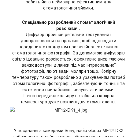
робить його неймовірно ефективним для
стоматологічної зйомки.
Спеціально розроблений стоматологічний
розсіювач.
Дифузор пройшов ретельне тестування і
доопрацювання на практиці, щоб відповідати
передовим стандартам професійної естетичної
стоматологічної фотографії. За допомогою дифузорів
світло ідеально розсіюється, ефективно висвітлюючи
важкодоступні ділянки під час інтраоральної
фотографії, як-от задні моляри тощо. Колірну
температуру також розроблено з урахуванням потреб
стоматологічної фотографії, забезпечуючи точніші та
естетично привабливіші результати зйомки.
Точна передача кольору і стабільна колірна
температура дуже важливі для стоматологів.
У поєднанні з камерами Sony, набір Godox MF12-DK2
забезпечить надійну і якісну зйомку протягом усього