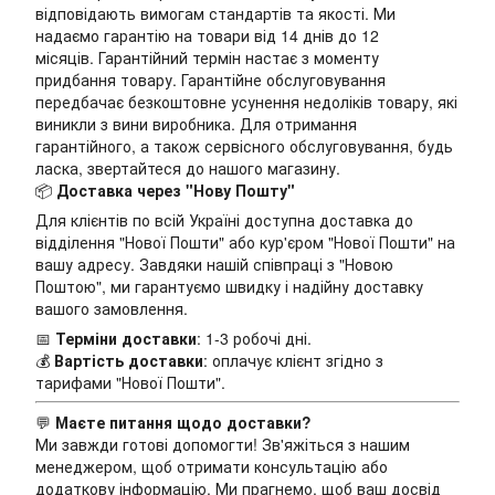
відповідають вимогам стандартів та якості. Ми
надаємо гарантію на товари від 14 днів до 12
місяців. Гарантійний термін настає з моменту
придбання товару. Гарантійне обслуговування
передбачає безкоштовне усунення недоліків товару, які
виникли з вини виробника. Для отримання
гарантійного, а також сервісного обслуговування, будь
ласка, звертайтеся до нашого магазину.
📦
Доставка через "Нову Пошту"
Для клієнтів по всій Україні доступна доставка до
відділення "Нової Пошти" або кур'єром "Нової Пошти" на
вашу адресу. Завдяки нашій співпраці з "Новою
Поштою", ми гарантуємо швидку і надійну доставку
вашого замовлення.
📅
Терміни доставки
: 1-3 робочі дні.
💰
Вартість доставки
: оплачує клієнт згідно з
тарифами "Нової Пошти".
💬
Маєте питання щодо доставки?
Ми завжди готові допомогти! Зв'яжіться з нашим
менеджером, щоб отримати консультацію або
додаткову інформацію. Ми прагнемо, щоб ваш досвід