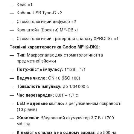
Кейс ×1
Кабель USB Type-C ×2
Стоматологічний дифузор ×2
Кронштейн (Брекіти) MF-DB х1
Стоматологічний тригер для спалаху XPROIIS+ ×1
Технічні характеристики Godox MF12-DK2:
Тип:
Макроспалах для стоматологічної та
предметної зйомки
Потужність імпульсу:
1/128 – 1/1
Ведуче число:
GN 16 (ISO 100)
Тривалість імпульсу:
до 1/34 000 с
Час перезарядки:
0,01 – 1,7 с
LED модельне світло:
з регулюванням яскравості
(10 рівнів)
Живлення:
Вбудований акумулятор 3,7 В / 1700
мА·год
Кількість спалахів на одному заряді:
до 500 на