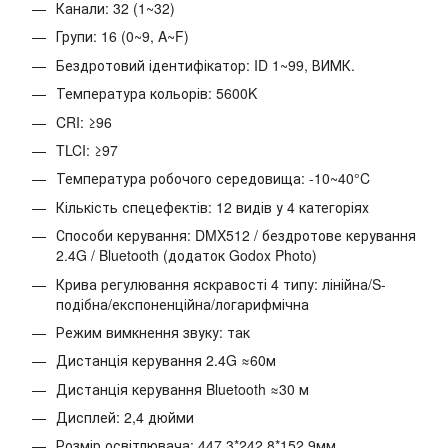
Канали: 32 (1~32)
Групи: 16 (0~9, A~F)
Бездротовий ідентифікатор: ID 1~99, ВИМК.
Температура кольорів: 5600K
CRI: ≥96
TLCI: ≥97
Температура робочого середовища: -10~40°C
Кількість спецефектів: 12 видів у 4 категоріях
Способи керування: DMX512 / бездротове керування
2.4G / Bluetooth (додаток Godox Photo)
Крива регулювання яскравості 4 типу: лінійна/S-
подібна/експоненційна/логарифмічна
Режим вимкнення звуку: так
Дистанція керування 2.4G ≈60м
Дистанція керування Bluetooth ≈30 м
Дисплей: 2,4 дюйми
Розмір освітлювача: 447.3*242.8*152.9мм