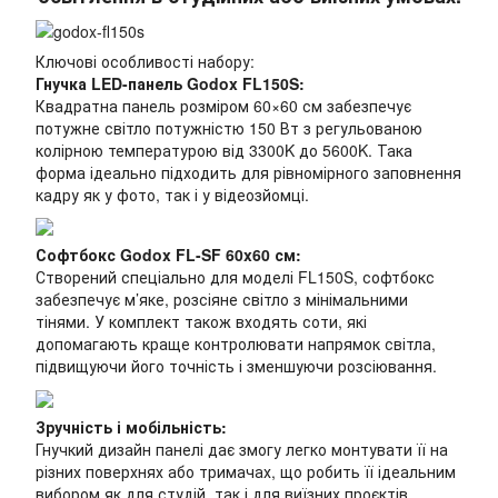
Ключові особливості набору:
Гнучка LED-панель Godox FL150S:
Квадратна панель розміром 60×60 см забезпечує
потужне світло потужністю 150 Вт з регульованою
колірною температурою від 3300K до 5600K. Така
форма ідеально підходить для рівномірного заповнення
кадру як у фото, так і у відеозйомці.
Софтбокс Godox FL-SF 60x60 см:
Створений спеціально для моделі FL150S, софтбокс
забезпечує м’яке, розсіяне світло з мінімальними
тінями. У комплект також входять соти, які
допомагають краще контролювати напрямок світла,
підвищуючи його точність і зменшуючи розсіювання.
Зручність і мобільність:
Гнучкий дизайн панелі дає змогу легко монтувати її на
різних поверхнях або тримачах, що робить її ідеальним
вибором як для студій, так і для виїзних проєктів.