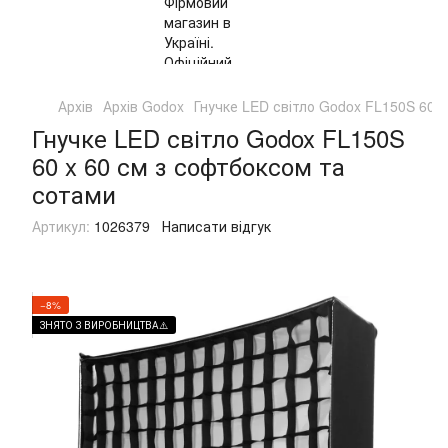
Архів
Архів Godox
Гнучке LED світло Godox FL150S 60 
Гнучке LED світло Godox FL150S
60 x 60 см з софтбоксом та
сотами
Артикул:
1026379
Написати відгук
−8%
ЗНЯТО З ВИРОБНИЦТВА⚠️