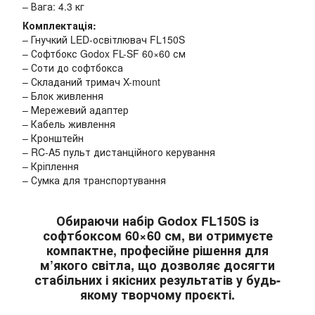
– Вага: 4.3 кг
Комплектація:
– Гнучкий LED-освітлювач FL150S
– Софтбокс Godox FL-SF 60×60 см
– Соти до софтбокса
– Складаний тримач X-mount
– Блок живлення
– Мережевий адаптер
– Кабель живлення
– Кронштейн
– RC-A5 пульт дистанційного керування
– Кріплення
– Сумка для транспортування
Обираючи набір Godox FL150S із
софтбоксом 60×60 см, ви отримуєте
компактне, професійне рішення для
м’якого світла, що дозволяє досягти
стабільних і якісних результатів у будь-
якому творчому проєкті.