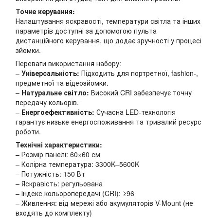
Точне керування:
Налаштування яскравості, температури світла та інших
параметрів доступні за допомогою пульта
дистанційного керування, що додає зручності у процесі
зйомки.
Переваги використання набору:
–
Універсальність:
Підходить для портретної, fashion-,
предметної та відеозйомки.
–
Натуральне світло:
Високий CRI забезпечує точну
передачу кольорів.
–
Енергоефективність:
Сучасна LED-технологія
гарантує низьке енергоспоживання та тривалий ресурс
роботи.
Технічні характеристики:
– Розмір панелі: 60×60 см
– Колірна температура: 3300K–5600K
– Потужність: 150 Вт
– Яскравість: регульована
– Індекс кольоропередачі (CRI): ≥96
– Живлення: від мережі або акумуляторів V-Mount (не
входять до комплекту)