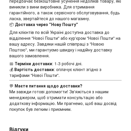
передбачає безкоштовне усунення недоліків товару, які
виникли з вини виробника. Для отримання
гарантійного, а також сервісного обслуговування, будь
ласка, звертайтеся до нашого магазину.
📦
Доставка через "Нову Пошту"
Для клієнтів по всій Україні доступна доставка до
відділення "Нової Пошти" або кур'єром "Нової Пошти" на
вашу адресу. Завдяки нашій співпраці з "Новою
Поштою", ми гарантуємо швидку і надійну доставку
вашого замовлення.
📅
Терміни доставки
: 1-3 робочі дні.
💰
Вартість доставки
: оплачує клієнт згідно з
тарифами "Нової Пошти".
💬
Маєте питання щодо доставки?
Ми завжди готові допомогти! Зв'яжіться з нашим
менеджером, щоб отримати консультацію або
додаткову інформацію. Ми прагнемо, щоб ваш досвід
покупок був легким і приємним.
Відгуки