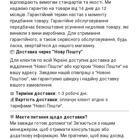
відповідають вимогам стандартів та якості. Ми
надаємо гарантію на товари від 14 днів до 12
місяців. Гарантійний термін настає з моменту
придбання товару. Гарантійне обслуговування
передбачає безкоштовне усунення недоліків товару, які
виникли з вини виробника. Для отримання
гарантійного, а також сервісного обслуговування, будь
ласка, звертайтеся до нашого магазину.
📦
Доставка через "Нову Пошту"
Для клієнтів по всій Україні доступна доставка до
відділення "Нової Пошти" або кур'єром "Нової Пошти" на
вашу адресу. Завдяки нашій співпраці з "Новою
Поштою", ми гарантуємо швидку і надійну доставку
вашого замовлення.
📅
Терміни доставки
: 1-3 робочі дні.
💰
Вартість доставки
: оплачує клієнт згідно з
тарифами "Нової Пошти".
💬
Маєте питання щодо доставки?
Ми завжди готові допомогти! Зв'яжіться з нашим
менеджером, щоб отримати консультацію або
додаткову інформацію. Ми прагнемо, щоб ваш досвід