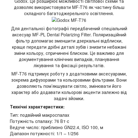
Godox. Це розширює можливості світлової схеми та
дозволяє використовувати MF-T76 як частину більш
складного багатоджерельного освітлення.
Для дентальної фотографії передбачений спеціальний
аксесуар MF-PL Dental Polarizing Filter. Поляризаційний
фільтр допомагає зменшити дзеркальні відблиски,
краще передати дрібні деталі зубів і знизити небажані
зміни кольору, спричинені блиском. Це важливо для
документування клінічних випадків, планування
лікування та фіксації результатів.
MF-T76 підтримує роботу з додатковими аксесуарами,
зокрема дифузорами та кольоровими фільтрами. Вони
дозволяють пом’якшувати світло, змінювати його
характер або додавати кольорові акценти залежно від
задачі зйомки.
Технічні характеристики:
Тип: подвійний макроспалах
Потужність спалаху: 76 Вт·с
Ведуче число: приблизно GN22.4, ISO 100, м
Діапазон потужності: 1/1 – 1/256