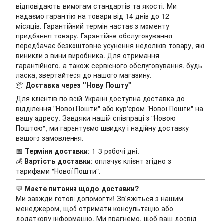
відповідають вимогам стандартів та якості. Ми
надаємо гарантію на товари від 14 днів до 12
місяців. Гарантійний термін настає з моменту
придбання товару. Гарантійне обслуговування
передбачає безкоштовне усунення недоліків товару, які
виникли з вини виробника. Для отримання
гарантійного, а також сервісного обслуговування, будь
ласка, звертайтеся до нашого магазину.
📦
Доставка через "Нову Пошту"
Для клієнтів по всій Україні доступна доставка до
відділення "Нової Пошти" або кур'єром "Нової Пошти" на
вашу адресу. Завдяки нашій співпраці з "Новою
Поштою", ми гарантуємо швидку і надійну доставку
вашого замовлення.
📅
Терміни доставки
: 1-3 робочі дні.
💰
Вартість доставки
: оплачує клієнт згідно з
тарифами "Нової Пошти".
💬
Маєте питання щодо доставки?
Ми завжди готові допомогти! Зв'яжіться з нашим
менеджером, щоб отримати консультацію або
додаткову інформацію. Ми прагнемо, щоб ваш досвід