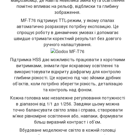
макрозйомці, де навіть невелика зміна кута освітлення
помітно впливає на рельєф, відблиски та глибину
зображення.
MF-T76 підтримує TTL-режим, у якому спалах
автоматично розраховує потрібну експозицію. Це
спрощує роботу в динамічних умовах і допомагає
швидше отримати коректний результат без довгого
ручного налаштування.
Підтримка HSS дає можливість працювати з короткими
витримками, знімати при яскравому освітленні та
використовувати відкриту діафрагму для контролю
глибини різкості. Це корисно під час зйомки дрібних
об’єктів, коли потрібно зберегти різкість, деталізацію
та контроль над фоном.
Кожна головка має незалежне регулювання потужності
в діапазоні від 1/1 до 1/256. Завдяки цьому можна
точно балансувати світло зліва і справа, створювати
м’яке рівномірне освітлення або, навпаки, формувати
більш виразний контраст і об’єм.
Вбудоване моделююче світло в кожній головці