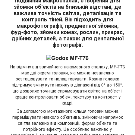
подвійний макроспалах, створений для
зйомки об’єктів на близькій відстані, де
важлива точність світла, деталізація та
контроль тіней. Він підходить для
макрофотографії, предметної зйомки,
фуд-фото, зйомки комах, рослин, прикрас,
дрібних деталей, а також для дентальної
фотографії.
На відміну від звичайного накамерного спалаху, MF-T76
має дві окремі головки, які можна незалежно
розташовувати та налаштовувати. Кожна головка
підтримує зміну кута нахилу в діапазоні від 0° до 150°,
що дозволяє точніше спрямовувати світло на об’єкт і
краще контролювати об’єм, текстуру та контраст у
кадрі.
За допомогою монтажного кільця головки можна
переміщувати навколо об’єктива, змінюючи напрямок
світла залежно від композиції, форми об’єкта та
потрібного ефекту. Це особливо важливо у