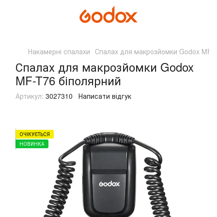
Накамерні спалахи
Спалах для макрозйомки Godox MF-T
Спалах для макрозйомки Godox
MF-T76 біполярний
Артикул:
3027310
Написати відгук
ОЧІКУЄТЬСЯ
НОВИНКА