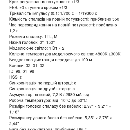
Крок регулювання потужності: ±1/3
FEB: ±3 ступені з кроком ±1/3
Тривалість імпульсу t0.1: 1/700 с – 1/19300 с
Кількість спалахів на повній потужності: приблизно 550
Час перезаряджання на повній потужності: приблизно
1,2 с
Режими спалаху: TTL, M
Нахил головок: 0°–150°
Моделююче світло: 1 Вт × 2
Колірна температура моделюючого світла: 4800K ±300K
Бездротова дистанція передачі: до 100 м
Канали: 32, 01–32
ID: 99, 01–99
HSS: є
Синхронізація по першій шторці: є
Синхронізація по другій шторці: є
Акумулятор: літієвий, 7,2 В / 2980 мА·год
Робоча температура: від -10°C до 50°C
Розміри головки спалаху без кабелю: 2,97" × 3,21" ×
1,18"
Розміри керуючого блока без кабелю: 5,35" × 2,78" ×
2,44"
Вага без акумулятора: приблизно 466 г