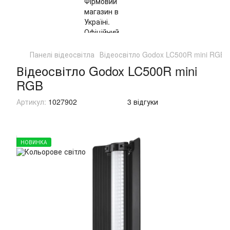
Панелі відеосвітла
Відеосвітло Godox LC500R mini RGB
Відеосвітло Godox LC500R mini
RGB
Артикул:
1027902
3 відгуки
НОВИНКА