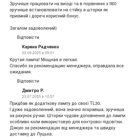
Зручніше працювати на виїзді та в порівнянні з tl60
зручніше встановлювати на стійку а шторки як
приємній і доречі корисний бонус.
Загалом задоволений)
Відповісти
Карина Радченко
03.09.2025 в 09:01
Крутая лампа! Мощная и легкая.
Спасибо за рекомендацию менеджера, оправдала все
ожидания.
Відповісти
Дмитро Р.
23.07.2025 в 10:57
Придбав як додаткову лампу до своєї TL30.
І дуже задоволенний, вона значно яскравіша, зручніша
за рахунок ручки. Шторки чудове доповнення до лампи
особливо коли використовую для контрової підсвітки.
Дякую за рекомендацію від менеджера та швидку
доставку до Луцька.