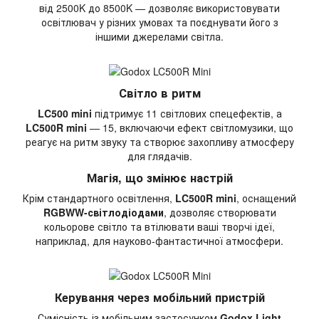
від 2500K до 8500K — дозволяє використовувати
освітлювач у різних умовах та поєднувати його з
іншими джерелами світла.
Світло в ритм
LC500 mini
підтримує 11 світлових спецефектів, а
LC500R mini
— 15, включаючи ефект світломузики, що
реагує на ритм звуку та створює захопливу атмосферу
для глядачів.
Магія, що змінює настрій
Крім стандартного освітлення,
LC500R mini
, оснащений
RGBWW-світлодіодами
, дозволяє створювати
кольорове світло та втілювати ваші творчі ідеї,
наприклад, для науково-фантастичної атмосфери.
Керування через мобільний пристрій
Сумісність із мобільним застосунком
Godox Light