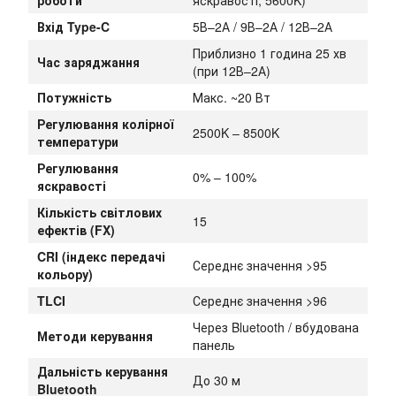
роботи
яскравості, 5600K)
Вхід Type-C
5В–2А / 9В–2А / 12В–2А
Приблизно 1 година 25 хв
Час заряджання
(при 12В–2А)
Потужність
Макс. ~20 Вт
Регулювання колірної
2500K – 8500K
температури
Регулювання
0% – 100%
яскравості
Кількість світлових
15
ефектів (FX)
CRI (індекс передачі
Середнє значення >95
кольору)
TLCI
Середнє значення >96
Через Bluetooth / вбудована
Методи керування
панель
Дальність керування
До 30 м
Bluetooth