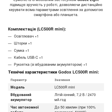
підвищує зручність у роботі, дозволяючи дистанційно
керувати всіма параметрами освітлення за допомогою
смартфона або планшета.
Комплектація (LC500R mini):
Освітлювач ×1
Шторки ×1
Сумка ×1
Кабель USB-C ×1
Рукоятка (зі вбудованим акумулятором) ×1
Технічні характеристики Godox LC500R mini:
Параметр
Значення
Модель
LC500R mini
Вбудований
Літій-іонний, 7,2 В / 2470
акумулятор
мА·год
Час автономної
До 50 хвилин (при 100%