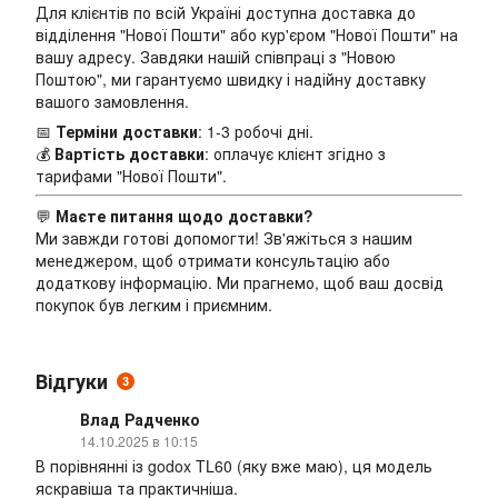
Для клієнтів по всій Україні доступна доставка до
відділення "Нової Пошти" або кур'єром "Нової Пошти" на
вашу адресу. Завдяки нашій співпраці з "Новою
Поштою", ми гарантуємо швидку і надійну доставку
вашого замовлення.
📅
Терміни доставки
: 1-3 робочі дні.
💰
Вартість доставки
: оплачує клієнт згідно з
тарифами "Нової Пошти".
💬
Маєте питання щодо доставки?
Ми завжди готові допомогти! Зв'яжіться з нашим
менеджером, щоб отримати консультацію або
додаткову інформацію. Ми прагнемо, щоб ваш досвід
покупок був легким і приємним.
Відгуки
3
Влад Радченко
14.10.2025 в 10:15
В порівнянні із godox TL60 (яку вже маю), ця модель
яскравіша та практичніша.