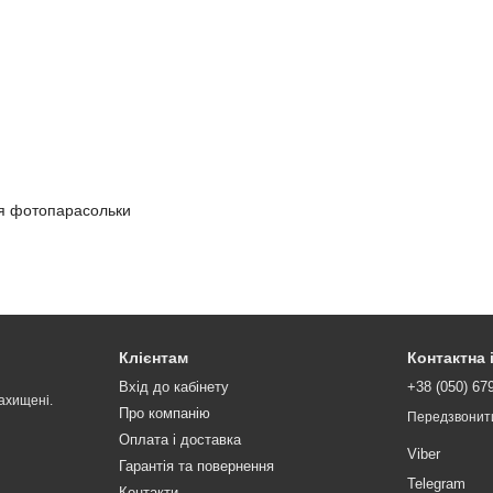
для фотопарасольки
Клієнтам
Контактна
Вхід до кабінету
+38 (050) 67
ахищені.
Про компанію
Передзвонит
Оплата і доставка
Viber
Гарантія та повернення
Telegram
Контакти