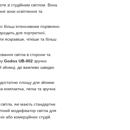
и зі студійним світлом. Вона
ня зони освітлення та
го більш інтенсивним порівняно
дходить для портретної,
ти яскравіше, чіткіше та більш
вання світла в сторони та
му
Godox UB-002
зручно
ій зйомці, де важливо швидко
 достатню площу для зйомки
а компактна, легка та зручна
світла, які мають стандартне
упний модифікатор світла для
іх або комерційних студій.