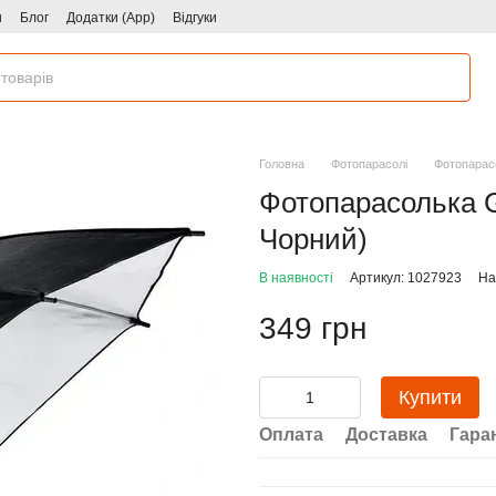
и
Блог
Додатки (App)
Відгуки
Головна
Фотопарасолі
Фотопарас
Фотопарасолька G
Чорний)
В наявності
Артикул: 1027923
На
349 грн
Купити
Оплата
Доставка
Гара