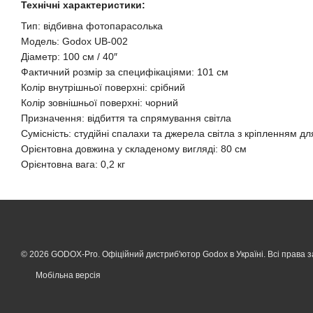
Технічні характеристики:
Тип: відбивна фотопарасолька
Модель: Godox UB-002
Діаметр: 100 см / 40″
Фактичний розмір за специфікаціями: 101 см
Колір внутрішньої поверхні: срібний
Колір зовнішньої поверхні: чорний
Призначення: відбиття та спрямування світла
Сумісність: студійні спалахи та джерела світла з кріпленням 
Орієнтовна довжина у складеному вигляді: 80 см
Орієнтовна вага: 0,2 кг
© 2026 GODOX-Pro. Офіційний дистриб'ютор Godox в Україні. Всі права з
Мобільна версія