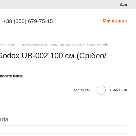
Вхід
+38 (050) 679-75-15
Мій кошик
олі Godox
Фотопарасолька Godox UB-002 100 см (Срібло/Чорний)
odox UB-002 100 см (Срібло/
писати відгук
Порівняти
В бажання
нтія