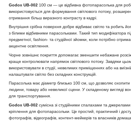
Godox UB-002
100 см — це відбивна фотопарасолька для робот
використовується для формування світлового потоку, розширен
отримання більш виразного контрасту в кадрі.
Внутрішня срібна поверхня добре відбиває світло та робить йо
з білими відбивними парасольками. Такий тип модифікатора пі
предметної, fashion- та студійної зйомки, коли потрібно отрима
акцентне освітлення.
Чорне зовнішнє покриття допомагає зменшити небажане розсію
краще контролювати напрямок світлового потоку. Завдяки цьо
використовувати в студії, невеликих приміщеннях або на виїзн
налаштувати світло без складних конструкцій.
Парасолька має діаметр близько 100 см, що дозволяє охопити
людини, товару або невеликої сцени. У складеному вигляді вон
для транспортування.
Godox UB-002
сумісна зі студійними спалахами та джерелами 
кріплення для фотопарасольки. Це простий, практичний і дост
фотографів, відеографів, контент-мейкерів та власників домашн