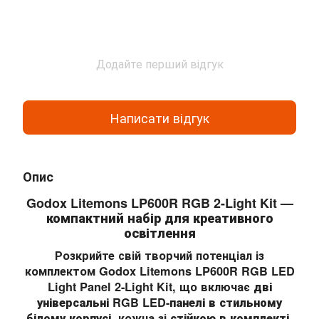
Додайте перший відгук
Написати відгук
Опис
Godox Litemons LP600R RGB 2-Light Kit —
компактний набір для креативного
освітлення
Розкрийте свій творчий потенціал із
комплектом
Godox Litemons LP600R RGB LED
Light Panel 2-Light Kit
, що включає
дві
універсальні RGB LED-панелі в стильному
білому корпусі
, кожна зі
стійкою в комплекті
.