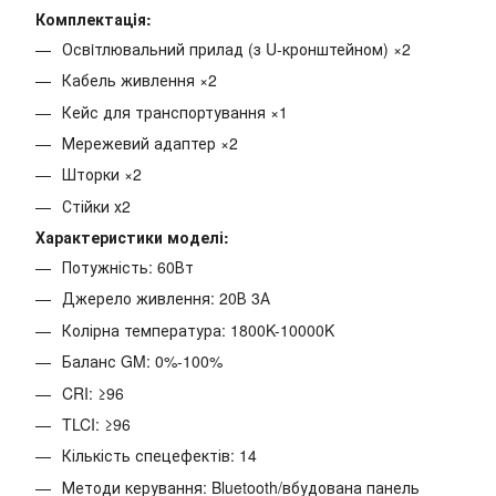
Комплектацiя:
Освiтлювальний прилад (з U-кронштейном) ×2
Кабель живлення ×2
Кейс для транспортування ×1
Мережевий адаптер ×2
Шторки ×2
Стійки х2
Характеристики моделі:
Потужність: 60Вт
Джерело живлення: 20В 3А
Колірна температура: 1800K-10000K
Баланс GM: 0%-100%
CRI: ≥96
TLCI: ≥96
Кількість спецефектів: 14
Методи керування: Bluetooth/вбудована панель