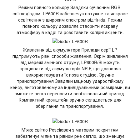
Режим повного кольору Завдяки сучасним RGB-
свiтлодiодам, LP600R забезпечує потужне та яскраве
освiтлення з широким спектром вiдтiнкiв. Режим
повного кольору дозволяє створити яскраву
атмосферу в кадрi та розставити колiрнi акценти.
Живлення вiд акумулятора Прилади серiї LP
пiдтримують рiзнi способи живлення. Окрiм живлення
вiд мережi змiнного струму, LP600R/Bi можуть
працювати вiд акумуляторiв NP-F, що дозволяє
використовувати їх поза студiєю. Зручне
транспортування Завдяки мiцному ударостiйкому
кейсу, виготовленому за iндивiдуальними розмiрами, ви
зможете легко переносити освiтлювальний прилад.
Компактний кронштейн зручно складається для
зберiгання та транспортування.
М'яке свiтло Розсiювач з матовим покриттям
забезпечує м'яке та рiвномiрне свiтло, що зменшує