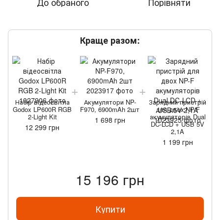
До обраного
Порівняти
Краще разом:
Набір відеосвітла
Акумулятори NP-
Зарядний пристрій
Godox LP600R RGB
F970, 6900mAh 2шт
для двох NP-F
2-Light Kit
акумуляторів Dual
1 698 грн
DC-LCD + USB 5V
12 299 грн
2,1A
1 199 грн
15 196 грн
Купити