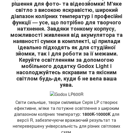
рiшення для фото- та вiдеозйомки! М'яке
свiтло з високою яскравiстю, широкий
дiапазон колiрних температур i професiйнi
функцiї — усе, що потрiбно для творчого
натхнення. Завдяки тонкому корпусу,
можливостi живлення вiд акумулятора та
наявностi сумки в комплектi, цi прилади
iдеально пiдходять як для студiйної
зйомки, так i для роботи за її межами.
Керуйте освiтленням за допомогою
мобiльного додатку Godox Light i
насолоджуйтесь яскравим та якiсним
свiтлом будь-де, куди б не вела ваша
уява.
Свiти сильнiше, твори смiливiше Серiя LP створює
ефективне, м'яке та потужне освiтлення з широким
дiапазоном колiрних температур:
1800K-10000K
для
версiї R, забезпечуючи вражаючий результат та
неперевершену унiверсальнiсть для рiзних свiтлових
схем.