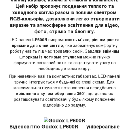
Цей набір пропонує поєднання
теплого та
холодного світла
разом із повним
спектром
RGB-кольорів
, дозволяючи легко створювати
виразне та атмосферне освітлення
для відео,
фото, стрімів та блогінгу.
LED-панелі
LP600R
випромінюють
м’яке, рівномірне та
приємне для очей світло
, яке забезпечує комфортну
роботу навіть під час тривалих сесій. Завдяки
знімним
шторкам із чотирма стулками
можна гнучко
формувати світловий потік та акцентувати увагу на
необхідних деталях кадру.
При невеликій вазі та компактних габаритах, LED-панелі
зручно інтегруються у будь-які світлові схеми. Для
максимальної гнучкості встановлення передбачено
кріплення з кутом обертання 360°
, що дозволяє
розташовувати освітлювач у будь-якому положенні
відповідно до задуму.
Відеосвітло
Godox LP600R
— унiверсальне