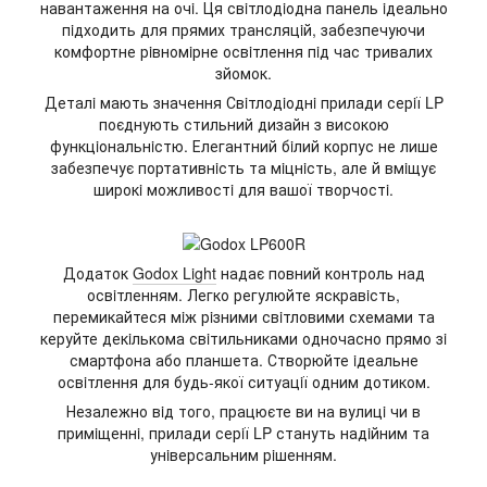
навантаження на очi. Ця свiтлодiодна панель iдеально
пiдходить для прямих трансляцiй, забезпечуючи
комфортне рiвномiрне освiтлення пiд час тривалих
зйомок.
Деталi мають значення Свiтлодiоднi прилади серiї LP
поєднують стильний дизайн з високою
функцiональнiстю. Елегантний бiлий корпус не лише
забезпечує портативнiсть та мiцнiсть, але й вмiщує
широкi можливостi для вашої творчостi.
Додаток
Godox Light
надає повний контроль над
освiтленням. Легко регулюйте яскравiсть,
перемикайтеся мiж рiзними свiтловими схемами та
керуйте декiлькома свiтильниками одночасно прямо зi
смартфона або планшета. Створюйте iдеальне
освiтлення для будь-якої ситуацiї одним дотиком.
Незалежно вiд того, працюєте ви на вулицi чи в
примiщеннi, прилади серiї LP стануть надiйним та
унiверсальним рiшенням.