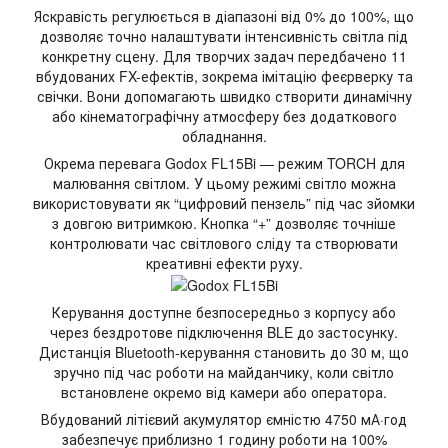
Яскравість регулюється в діапазоні від 0% до 100%, що
дозволяє точно налаштувати інтенсивність світла під
конкретну сцену. Для творчих задач передбачено 11
вбудованих FX-ефектів, зокрема імітацію феєрверку та
свічки. Вони допомагають швидко створити динамічну
або кінематографічну атмосферу без додаткового
обладнання.
Окрема перевага Godox FL15Bi — режим TORCH для
малювання світлом. У цьому режимі світло можна
використовувати як “цифровий пензель” під час зйомки
з довгою витримкою. Кнопка “+” дозволяє точніше
контролювати час світлового сліду та створювати
креативні ефекти руху.
Керування доступне безпосередньо з корпусу або
через бездротове підключення BLE до застосунку.
Дистанція Bluetooth-керування становить до 30 м, що
зручно під час роботи на майданчику, коли світло
встановлене окремо від камери або оператора.
Вбудований літієвий акумулятор ємністю 4750 мА·год
забезпечує приблизно 1 годину роботи на 100%