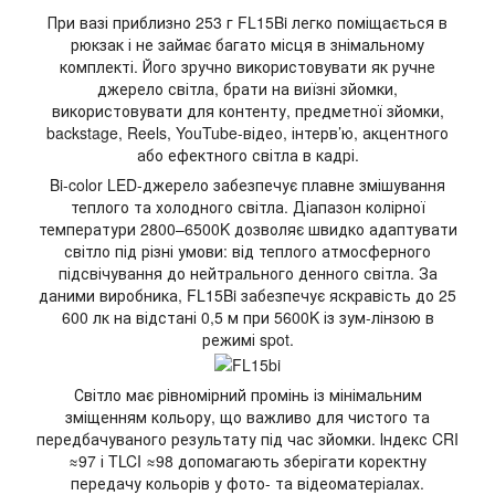
При вазі приблизно 253 г FL15Bi легко поміщається в
рюкзак і не займає багато місця в знімальному
комплекті. Його зручно використовувати як ручне
джерело світла, брати на виїзні зйомки,
використовувати для контенту, предметної зйомки,
backstage, Reels, YouTube-відео, інтерв’ю, акцентного
або ефектного світла в кадрі.
Bi-color LED-джерело забезпечує плавне змішування
теплого та холодного світла. Діапазон колірної
температури 2800–6500K дозволяє швидко адаптувати
світло під різні умови: від теплого атмосферного
підсвічування до нейтрального денного світла. За
даними виробника, FL15Bi забезпечує яскравість до 25
600 лк на відстані 0,5 м при 5600K із зум-лінзою в
режимі spot.
Світло має рівномірний промінь із мінімальним
зміщенням кольору, що важливо для чистого та
передбачуваного результату під час зйомки. Індекс CRI
≈97 і TLCI ≈98 допомагають зберігати коректну
передачу кольорів у фото- та відеоматеріалах.