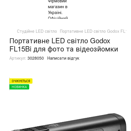
Студійне LED світло
Портативне LED світло Godox FL15
Портативне LED світло Godox
FL15Bi для фото та відеозйомки
Артикул:
3028050
Написати відгук
ОЧІКУЄТЬСЯ
НОВИНКА