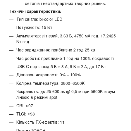
сетапів і нестандартних творчих рішень.
Технічні характеристики:
Тип світла: bi-color LED
Потужність: 15 Вт
Акумулятор: літієвий, 3,63 В, 4750 мА·год, 17,2425
Вт·год
Час заряджання: приблизно 2 год 25 хв
Час роботи: приблизно 1 год на 100% яскравості
USB-C порт: вхід 5 В ⎓ 3 А, 9 В ⎓ 2 А, до 17 Вт
Діапазон яскравості: 0% – 100%
Колірна температура: 2800–6500K
Яскравість: до 25 600 лк @ 0,5 м при 5600K із зум-
лінзою в режимі spot
CRI: ≈97
TLCI: ≈98
Кількість FX-ефектів: 11
Режим TORCH